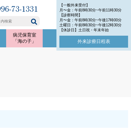
996-73-1331
【一般外来受付】
月〜金：午前8時30分~午前11時30分
【診察時間】
月〜金：午前8時30分~午後17時00分
土曜日：午前8時30分~午後12時30分
【休診日】土日祝・年末年始
病児保育室
「海の子」
外来診療日程表