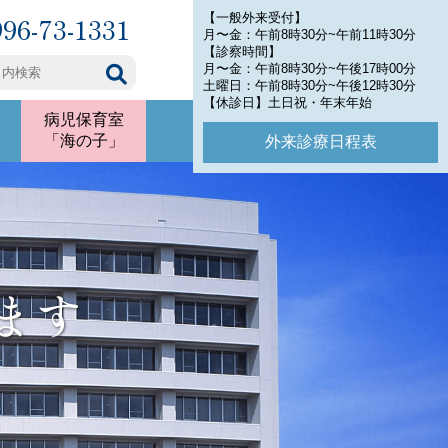
996-73-1331
【一般外来受付】
月〜金：午前8時30分~午前11時30分
【診察時間】
月〜金：午前8時30分~午後17時00分
土曜日：午前8時30分~午後12時30分
【休診日】土日祝・年末年始
病児保育室
「海の子」
外来診療日程表
ます