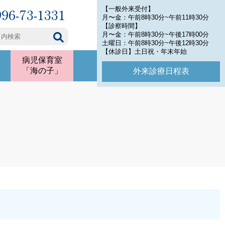
996-73-1331
【一般外来受付】
月〜金：午前8時30分~午前11時30分
【診察時間】
月〜金：午前8時30分~午後17時00分
土曜日：午前8時30分~午後12時30分
【休診日】土日祝・年末年始
病児保育室
「海の子」
外来診療日程表