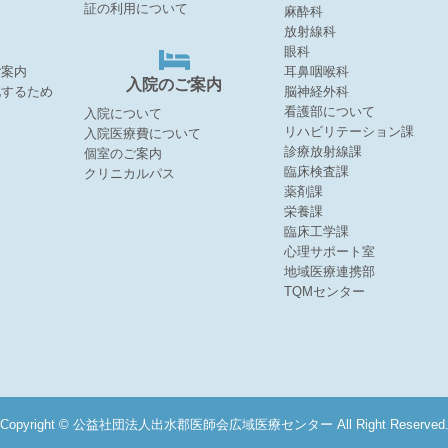
証の利用について
麻酔科
放射線科
眼科
ご案内
耳鼻咽喉科
入院のご案内
化するため
脳神経外科
看護部について
入院について
リハビリテーション課
入院医療費について
診療放射線課
個室のご案内
臨床検査課
クリニカルパス
薬剤課
栄養課
臨床工学課
心理サポート室
地域医療連携部
TQMセンター
Copyright © 公益社団法人出水郡医師会広域医療センター All Right Reserved